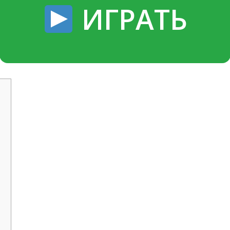
ИГРАТЬ