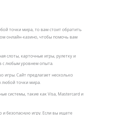
бой точки мира, то вам стоит обратить
этом онлайн-казино, чтобы помочь вам
ая слоты, карточные игры, рулетку и
ов с любым уровнем опыта.
о игры. Сайт предлагает несколько
з любой точки мира.
е системы, такие как Visa, Mastercard и
 и безопасную игру. Если вы ищете