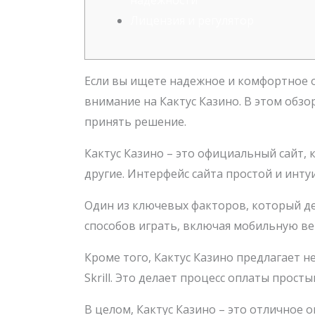
надежности
Лицензия и регулятор
Если вы ищете надежное и комфортное о
внимание на Кактус Казино. В этом обзо
принять решение.
Кактус Казино – это официальный сайт, 
другие. Интерфейс сайта простой и инту
Один из ключевых факторов, который дел
способов играть, включая мобильную ве
Кроме того, Кактус Казино предлагает н
Skrill. Это делает процесс оплаты прост
В целом, Кактус Казино – это отличное 