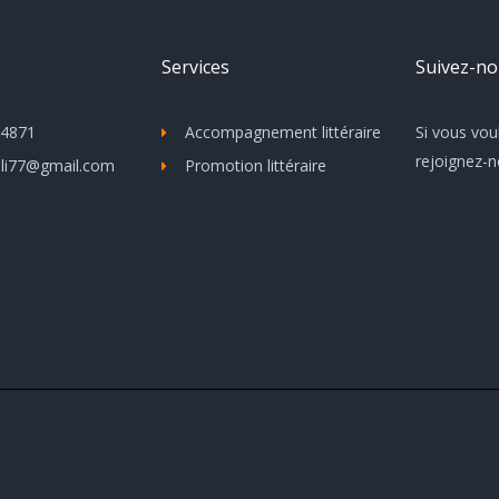
Services
Suivez-n
4871
Accompagnement littéraire
Si vous vou
rejoignez-n
ili77@gmail.com
Promotion littéraire