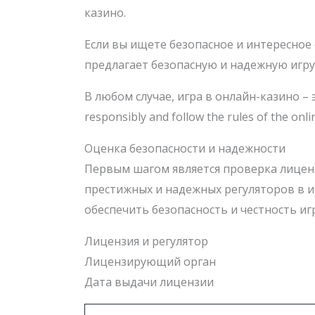
казино.
Если вы ищете безопасное и интересное
предлагает безопасную и надежную игру,
В любом случае, игра в онлайн-казино –
responsibly and follow the rules of the onli
Оценка безопасности и надежности
Первым шагом является проверка лицензи
престижных и надежных регуляторов в и
обеспечить безопасность и честность иг
Лицензия и регулятор
Лицензирующий орган
Дата выдачи лицензии