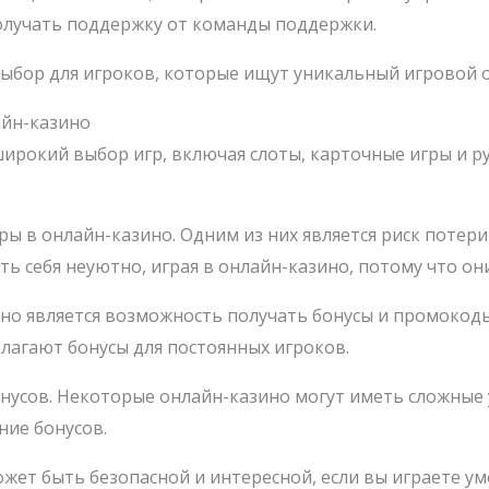
олучать поддержку от команды поддержки.
выбор для игроков, которые ищут уникальный игровой о
айн-казино
широкий выбор игр, включая слоты, карточные игры и р
ры в онлайн-казино. Одним из них является риск потери
ть себя неуютно, играя в онлайн-казино, потому что они
о является возможность получать бонусы и промокод
длагают бонусы для постоянных игроков.
нусов. Некоторые онлайн-казино могут иметь сложные у
ние бонусов.
ожет быть безопасной и интересной, если вы играете ум