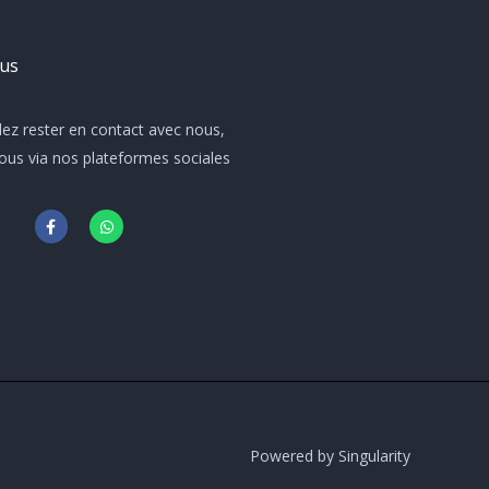
ous
lez rester en contact avec nous,
ous via nos plateformes sociales
F
W
a
h
c
a
e
t
b
s
o
a
o
p
k
p
-
f
Powered by Singularity