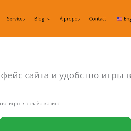
Services
Blog
À propos
Contact
Eng
рфейс сайта и удобство игры 
ство игры в онлайн-казино