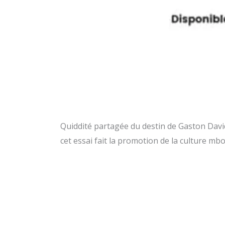
Quiddité partagée du d
Cyriaque OBILI.
5 commentaires
/
Le dossier littéraire.
/
Juv
Quiddité partagée du destin de Gaston David
cet essai fait la promotion de la culture 
Lire la suite »