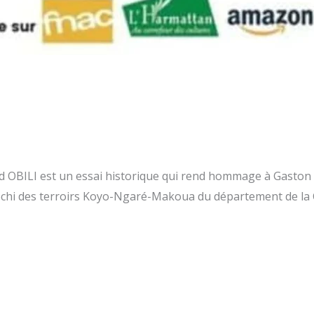
estin de Gaston David OBILI: u
énale OBILI
 OBILI est un essai historique qui rend hommage à Gaston D
mbochi des terroirs Koyo-Ngaré-Makoua du département de la 