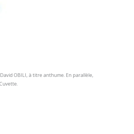
n ouvrage de Thierry
avid OBILI, à titre anthume. En parallèle,
Cuvette.