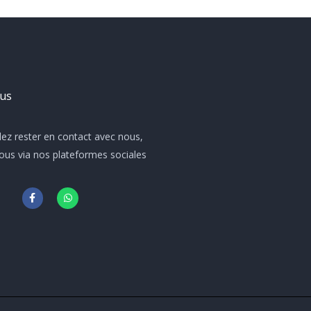
ous
lez rester en contact avec nous,
ous via nos plateformes sociales
F
W
a
h
c
a
e
t
b
s
o
a
o
p
k
p
-
f