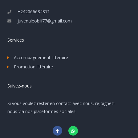
+242066684871
juvenaleobili77@gmail.com
Services
Accompagnement littéraire
Promotion littéraire
Suivez-nous
Si vous voulez rester en contact avec nous, rejoignez-
nous via nos plateformes sociales
F
W
a
h
c
a